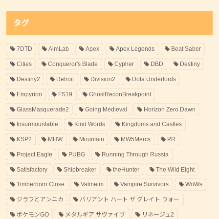
タグ
7DTD
AimLab
Apex
Apex Legends
Beat Saber
Cities
Conqueror's Blade
Cypher
DBD
Destiny
Destiny2
Detroit
Division2
Dota Underlords
Empyrion
FS19
GhostReconBreakpoint
GlassMasquerade2
Going Medieval
Horizon Zero Dawn
Insurmountable
Kind Words
Kingdoms and Castles
KSP2
MHW
Mountain
MW5Mercs
PR
Project Eagle
PUBG
Running Through Russia
Satisfactory
Shipbreaker
theHunter
The Wild Eight
Timberborn Close
Valmeim
Vampire Survivors
WoWs
ジラフとアンニカ
バリアント ハート ザ グレイト ウォー
ポケモンGO
メタルギア サヴァイヴ
リネージュ2