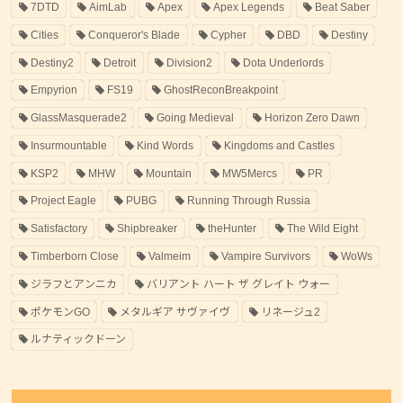
7DTD
AimLab
Apex
Apex Legends
Beat Saber
Cities
Conqueror's Blade
Cypher
DBD
Destiny
Destiny2
Detroit
Division2
Dota Underlords
Empyrion
FS19
GhostReconBreakpoint
GlassMasquerade2
Going Medieval
Horizon Zero Dawn
Insurmountable
Kind Words
Kingdoms and Castles
KSP2
MHW
Mountain
MW5Mercs
PR
Project Eagle
PUBG
Running Through Russia
Satisfactory
Shipbreaker
theHunter
The Wild Eight
Timberborn Close
Valmeim
Vampire Survivors
WoWs
ジラフとアンニカ
バリアント ハート ザ グレイト ウォー
ポケモンGO
メタルギア サヴァイヴ
リネージュ2
ルナティックドーン