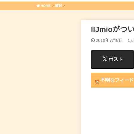
HOME
雑記
IIJmioが
2019年7月5日
1,
ポスト
不明なフィード