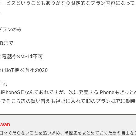
サービスということもありかなり限定的なプラン内容になって
と
プランのみ
GBまで
で電話やSMSは不可
はIoT機器向けの020
ます。
PhoneSEなんであれですが、次に発売するiPhoneもきっと
でそこら辺の買い替えも視野に入れてIIJのプラン拡充に期
Wan
日々くだらないことを追い求め、黒歴史をまとめておくための自由な