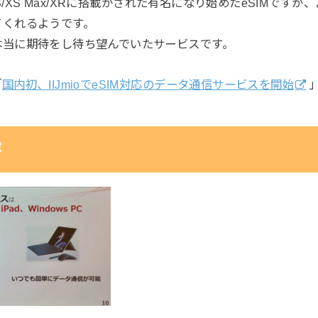
XS/XS Max/XRに搭載がされた有名になり始めたeSIMですが、
てくれるようです。
本当に期待をし待ち望んでいたサービスです。
「
国内初、IIJmioでeSIM対応のデータ通信サービスを開始
容