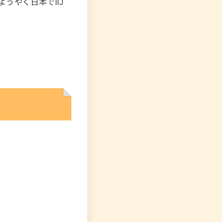
ようやく日本でIIJ
」