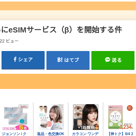
ついにeSIMサービス（β）を開始する件
622 ビュー
シェア
はてブ
送る