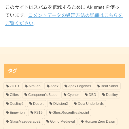
このサイトはスパムを低減するために Akismet を使っ
ています。
コメントデータの処理方法の詳細はこちらを
ご覧ください
。
タグ
7DTD
AimLab
Apex
Apex Legends
Beat Saber
Cities
Conqueror's Blade
Cypher
DBD
Destiny
Destiny2
Detroit
Division2
Dota Underlords
Empyrion
FS19
GhostReconBreakpoint
GlassMasquerade2
Going Medieval
Horizon Zero Dawn