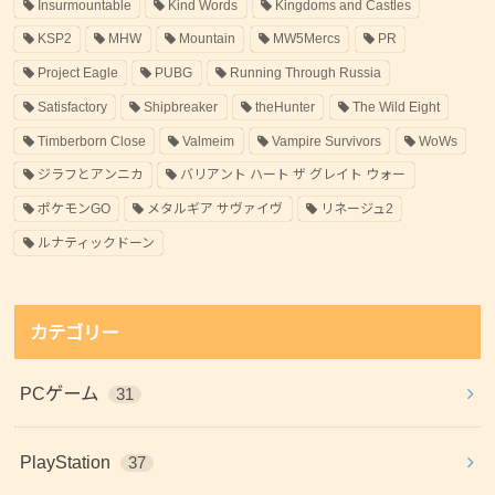
Insurmountable
Kind Words
Kingdoms and Castles
KSP2
MHW
Mountain
MW5Mercs
PR
Project Eagle
PUBG
Running Through Russia
Satisfactory
Shipbreaker
theHunter
The Wild Eight
Timberborn Close
Valmeim
Vampire Survivors
WoWs
ジラフとアンニカ
バリアント ハート ザ グレイト ウォー
ポケモンGO
メタルギア サヴァイヴ
リネージュ2
ルナティックドーン
カテゴリー
PCゲーム
31
PlayStation
37