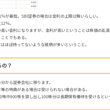
0.1％が最低。SBI証券の場合は金利の上限は無いらしい。
12％。
ごい高い金利になりますが、金利が高いということは株価の乱
うことでもある。
家はほぼ持ってないような銘柄が多いということ。
るの？
自分から証券会社に移ります。
有等の特典がある場合は受けられない場合がある。
00株中900株を貸し出し100株分は長期保有優待を受けると