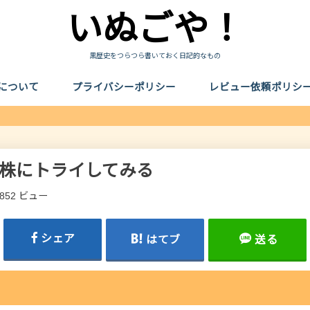
いぬごや！
黒歴史をつらつら書いておく日記的なもの
について
プライバシーポリシー
レビュー依頼ポリシ
貸株にトライしてみる
,852 ビュー
シェア
はてブ
送る