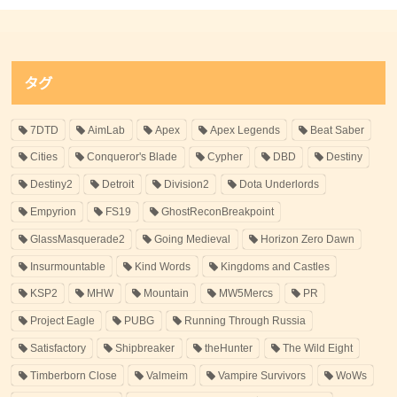
タグ
7DTD
AimLab
Apex
Apex Legends
Beat Saber
Cities
Conqueror's Blade
Cypher
DBD
Destiny
Destiny2
Detroit
Division2
Dota Underlords
Empyrion
FS19
GhostReconBreakpoint
GlassMasquerade2
Going Medieval
Horizon Zero Dawn
Insurmountable
Kind Words
Kingdoms and Castles
KSP2
MHW
Mountain
MW5Mercs
PR
Project Eagle
PUBG
Running Through Russia
Satisfactory
Shipbreaker
theHunter
The Wild Eight
Timberborn Close
Valmeim
Vampire Survivors
WoWs