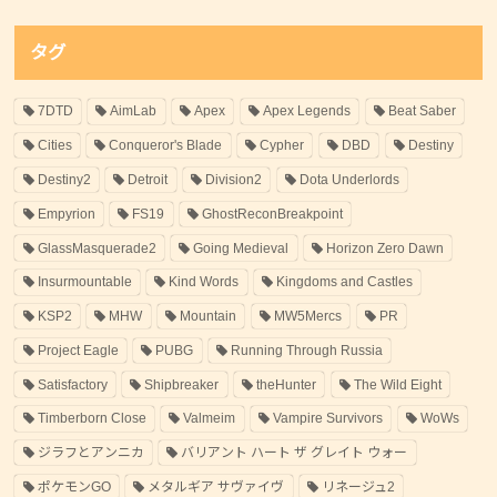
タグ
7DTD
AimLab
Apex
Apex Legends
Beat Saber
Cities
Conqueror's Blade
Cypher
DBD
Destiny
Destiny2
Detroit
Division2
Dota Underlords
Empyrion
FS19
GhostReconBreakpoint
GlassMasquerade2
Going Medieval
Horizon Zero Dawn
Insurmountable
Kind Words
Kingdoms and Castles
KSP2
MHW
Mountain
MW5Mercs
PR
Project Eagle
PUBG
Running Through Russia
Satisfactory
Shipbreaker
theHunter
The Wild Eight
Timberborn Close
Valmeim
Vampire Survivors
WoWs
ジラフとアンニカ
バリアント ハート ザ グレイト ウォー
ポケモンGO
メタルギア サヴァイヴ
リネージュ2