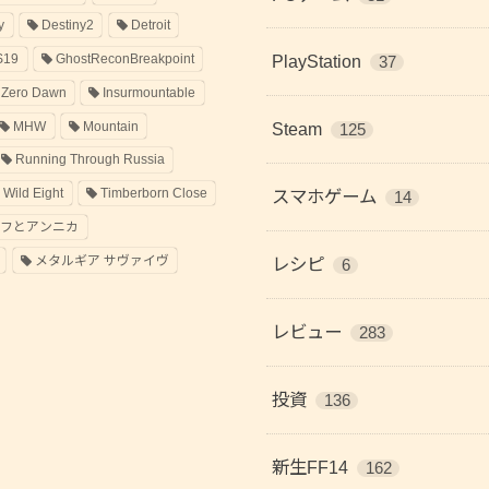
y
Destiny2
Detroit
S19
GhostReconBreakpoint
PlayStation
37
 Zero Dawn
Insurmountable
MHW
Mountain
Steam
125
Running Through Russia
 Wild Eight
Timberborn Close
スマホゲーム
14
ラフとアンニカ
メタルギア サヴァイヴ
レシピ
6
レビュー
283
投資
136
新生FF14
162