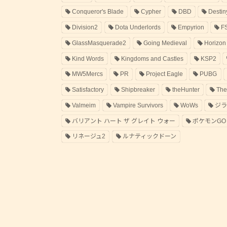
Conqueror's Blade
Cypher
DBD
Destin
Division2
Dota Underlords
Empyrion
F
GlassMasquerade2
Going Medieval
Horizon
Kind Words
Kingdoms and Castles
KSP2
MW5Mercs
PR
Project Eagle
PUBG
Satisfactory
Shipbreaker
theHunter
The
Valmeim
Vampire Survivors
WoWs
ジ
バリアント ハート ザ グレイト ウォー
ポケモンGO
リネージュ2
ルナティックドーン