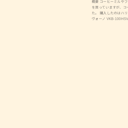
概要 コーヒーミルや
を買っていますが、コ
た。 購入したのはハリオ
ヴォーノ VKB-100HS