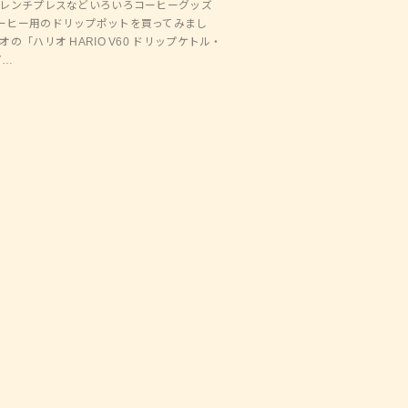
フレンチプレスなどいろいろコーヒーグッズ
ーヒー用のドリップポットを買ってみまし
の「ハリオ HARIO V60 ドリップケトル・
V…