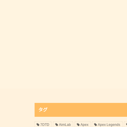
タグ
7DTD
AimLab
Apex
Apex Legends